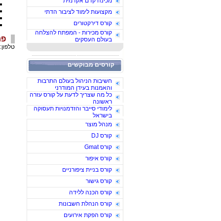
מכינה קדם אקדמית
מקצועות לימוד לציבור הדתי
קורס דירקטורים
קורס מכירות - המפתח להצלחה
פר
בעולם העסקים
טלפון:
קורסים מבוקשים
חשיבות הניהול בעולם התרבות
והאמנות בעידן המודרני
כל מה שצריך לדעת על קורס עזרה
ראשונה
לימודי סייבר והזדמנויות תעסוקה
בישראל
מנהל מוצר
קורס DJ
קורס Gmat
קורס איפור
קורס בניית ציפורניים
קורס גישור
קורס הכנה ללידה
קורס הנהלת חשבונות
קורס הפקת אירועים