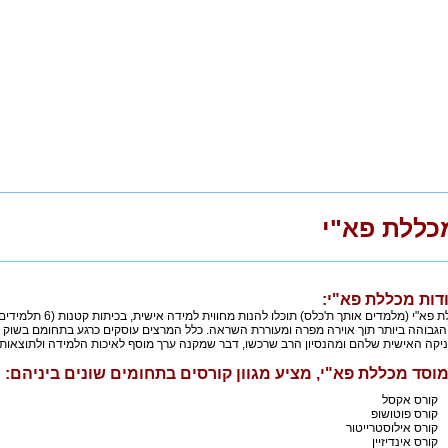
כללת פא"י
דות מכללת פא"י:
במכללת פא"י (מלמדים או
גבוהה ביותר תוך אוירה מפרה ומעוררת השראה. כלל המרצים עוסקים כרגע בתחומם בשוק ו
קה האישית שלהם ומהנסיון הרב שרכשו, דבר שמקנה ערך מוסף לאיכות הלמידה ולתוצאותי
וסד מכללת פא"י, מציע מגוון קורסים בתחומים שונים ביניהם:
קורס אקסל
קורס פוטושופ
קורס אילוסטרייטור
קורס אינדיזיין