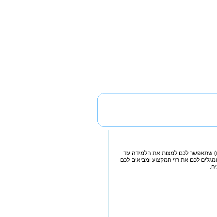
תך ת'כלס) תוכלו להנות מחווית למידה אישית, בכיתות קטנות (6 תלמידים) שתאפשר לכם למצות את הלמידה עד
מגלים לכם את רזי המקצוע ומביאים לכם
ה.